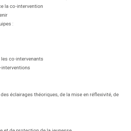
e la co-intervention
enir
uipes :
e les co-intervenants
-interventions
 des éclairages théoriques, de la mise en réflexivité, de
de et de protection de la jeunesse.