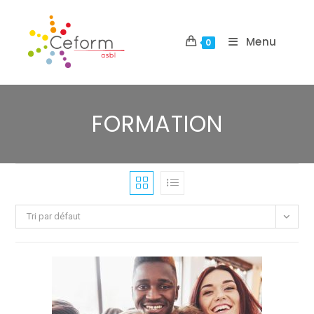
Skip
to
Menu
0
content
FORMATION
Tri par défaut