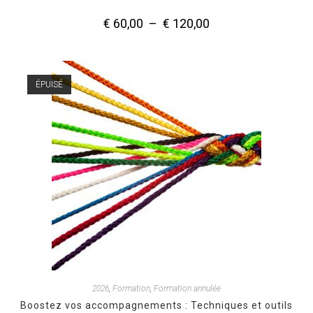
€
60,00
–
€
120,00
Plage
de
prix :
€ 60,00
à
€ 120,00
ÉPUISÉ
2026
,
Formation
,
Formation annulée
Boostez vos accompagnements : Techniques et outils