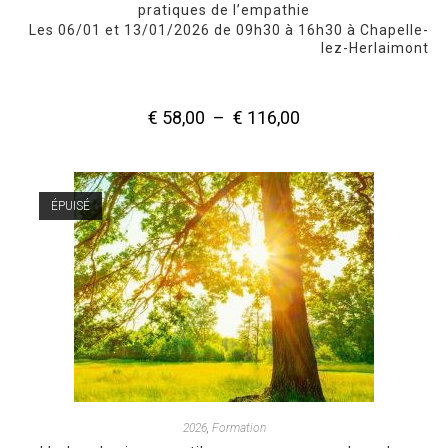
pratiques de l’empathie
Les 06/01 et 13/01/2026 de 09h30 à 16h30 à Chapelle-
lez-Herlaimont
€
58,00
–
€
116,00
Plage
de
prix :
€ 58,00
à
€ 116,00
ÉPUISÉ
2026
,
Formation