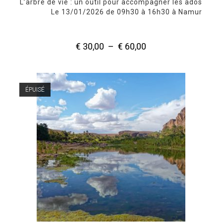
L’arbre de vie : un outil pour accompagner les ados
Le 13/01/2026 de 09h30 à 16h30 à Namur
€
30,00
–
€
60,00
Plage
de
prix :
€ 30,00
à
€ 60,00
ÉPUISÉ